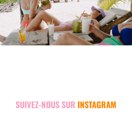
aiment leurs seins au naturel et qui rêvent d’un bikini trendy
et comfy sans prise de tête.
Onze modèles de bikinis et trois une-pièce sont proposés
dans des tissus inattendus aux couleurs addictives!! Pour
toutes les femmes selon les âges et les morphologies. Pour
toutes les envies, des maillots de bain fun et sexy ou plutôt
chic et sobres : à vous de choisir !
SUIVEZ-NOUS SUR
INSTAGRAM