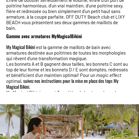
Envie de booster sérieusement le volume, envie d’un port de
poitrine harmonieux, d’un vrai maintien, d’une poitrine sexy,
fière et redressée ou bien simplement d’un petit haut sans
armature, à la coupe parfaite. OFF DUTY Beach club et LIXY
BEACH vous présentent ses deux gammes de maillots de
bain.
Gamme avec armatures MyMagicalBikini
My Magical Bikini
est la gamme de maillots de bain avec
armatures destinée aux poitrines de toutes les morphologies
qui rêvent d’une transformation magique.
Les bonnets A et B gagnent deux tailles, les bonnets C sont au
top de leur forme et les bonnets D / E sont domptés, redressés
et bénéficient d’un maintien optimal! Pour un
magic effect
suivez nos instructions pour la mise en place des tops My
optimal,
Magical Bikini.
My Magical Bikini ce sont 3 modèles de hauts push-up. Le
modèle LIVIA, le haut noué dans le cou qui repousse les
limites du sexy, le modèle FRANCKIE, légèrement plus sage,
un classique revisité et le modèle ALEXIA, un inédit
incontournable des plages branchées. Le tout dans trois
couleurs magiques! Un rose Barbie impertinent, un orange
acide percutant, un bleu “blue is the new black” majestueux.
Gamme sans armatures
Elle s’adresse à toutes les filles qui